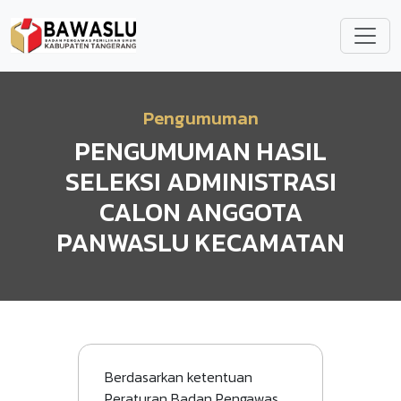
Lompat ke isi utama
Pengumuman
PENGUMUMAN HASIL
SELEKSI ADMINISTRASI
CALON ANGGOTA
PANWASLU KECAMATAN
Berdasarkan ketentuan
Peraturan Badan Pengawas