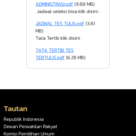
ADMINISTRASI.pdf
(9.88 MB)
Jadwal seleksi bisa klik disini :
File
JADWAL TES TULIS.pdf
(3.81
MB)
Tata Tertib klik disini :
File
TATA TERTIB TES
TERTULIS.pdf
(6.28 MB)
Tautan
Republik Indonesia
Dewan Perwakilan Rakyat
Komisi Pemilihan Umum